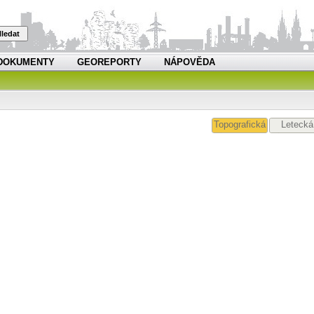
ledat
DOKUMENTY
GEOREPORTY
NÁPOVĚDA
Topografická
Letecká