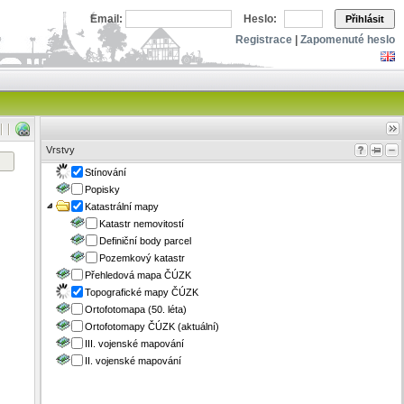
Email:
Heslo:
Přihlásit
Registrace
|
Zapomenuté heslo
Vrstvy
Stínování
Popisky
Katastrální mapy
Katastr nemovitostí
Definiční body parcel
Pozemkový katastr
Přehledová mapa ČÚZK
Topografické mapy ČÚZK
Ortofotomapa (50. léta)
Ortofotomapy ČÚZK (aktuální)
III. vojenské mapování
II. vojenské mapování