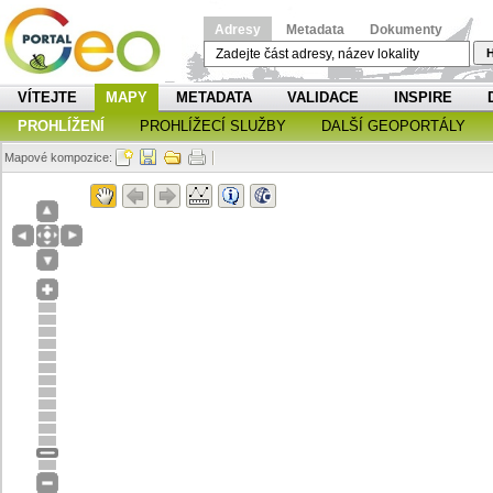
Adresy
Metadata
Dokumenty
H
VÍTEJTE
MAPY
METADATA
VALIDACE
INSPIRE
PROHLÍŽENÍ
PROHLÍŽECÍ SLUŽBY
DALŠÍ GEOPORTÁLY
Mapové kompozice: