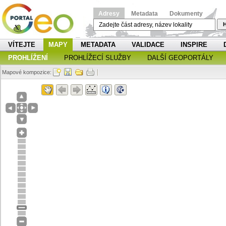
Adresy
Metadata
Dokumenty
H
VÍTEJTE
MAPY
METADATA
VALIDACE
INSPIRE
PROHLÍŽENÍ
PROHLÍŽECÍ SLUŽBY
DALŠÍ GEOPORTÁLY
Mapové kompozice: