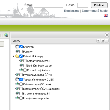
Email:
Heslo:
Přihlásit
Registrace
|
Zapomenuté heslo
Vrstvy
Stínování
Popisky
Katastrální mapy
Katastr nemovitostí
Definiční body parcel
Pozemkový katastr
Přehledová mapa ČÚZK
Topografické mapy ČÚZK
Ortofotomapa (50. léta)
Ortofotomapy ČÚZK (aktuální)
III. vojenské mapování
II. vojenské mapování