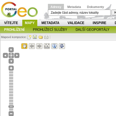
Adresy
Metadata
Dokumenty
H
VÍTEJTE
MAPY
METADATA
VALIDACE
INSPIRE
PROHLÍŽENÍ
PROHLÍŽECÍ SLUŽBY
DALŠÍ GEOPORTÁLY
Mapové kompozice: