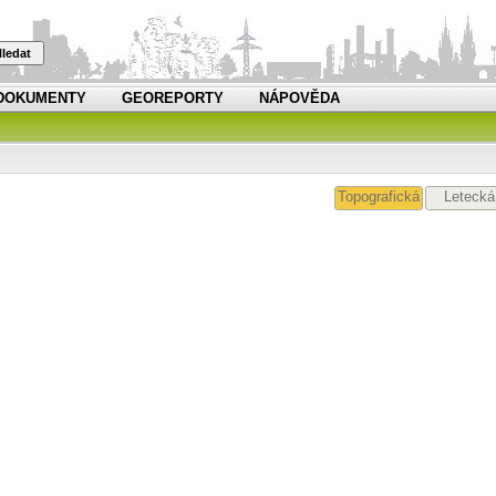
ledat
DOKUMENTY
GEOREPORTY
NÁPOVĚDA
Topografická
Letecká