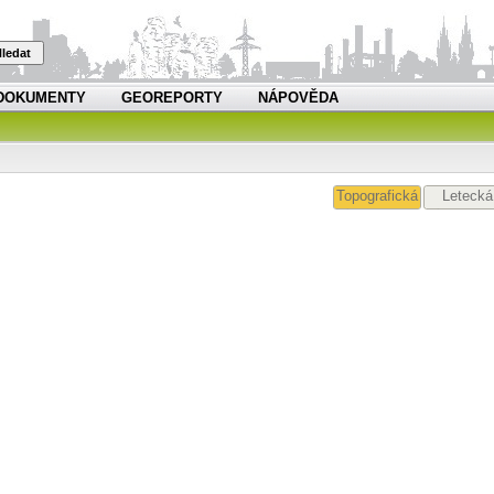
ledat
DOKUMENTY
GEOREPORTY
NÁPOVĚDA
Topografická
Letecká