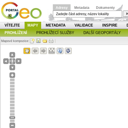
Adresy
Metadata
Dokumenty
H
VÍTEJTE
MAPY
METADATA
VALIDACE
INSPIRE
PROHLÍŽENÍ
PROHLÍŽECÍ SLUŽBY
DALŠÍ GEOPORTÁLY
Mapové kompozice: