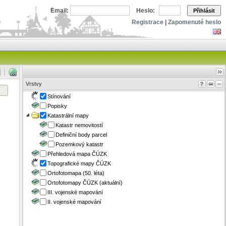
Email:
Heslo:
Přihlásit
Registrace
|
Zapomenuté heslo
Vrstvy
Stínování
Popisky
Katastrální mapy
Katastr nemovitostí
Definiční body parcel
Pozemkový katastr
Přehledová mapa ČÚZK
Topografické mapy ČÚZK
Ortofotomapa (50. léta)
Ortofotomapy ČÚZK (aktuální)
III. vojenské mapování
II. vojenské mapování