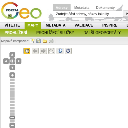
Adresy
Metadata
Dokumenty
H
VÍTEJTE
MAPY
METADATA
VALIDACE
INSPIRE
PROHLÍŽENÍ
PROHLÍŽECÍ SLUŽBY
DALŠÍ GEOPORTÁLY
Mapové kompozice: