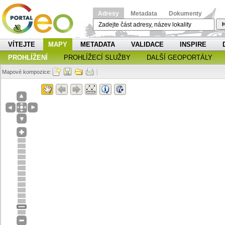
Adresy
Metadata
Dokumenty
H
VÍTEJTE
MAPY
METADATA
VALIDACE
INSPIRE
PROHLÍŽENÍ
PROHLÍŽECÍ SLUŽBY
DALŠÍ GEOPORTÁLY
Mapové kompozice: