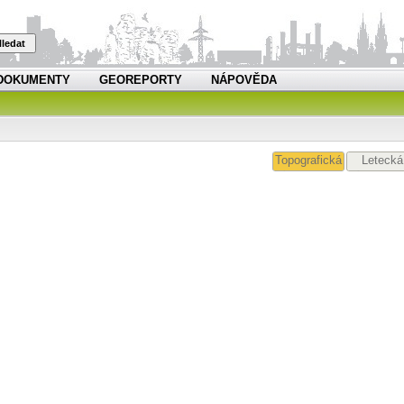
ledat
DOKUMENTY
GEOREPORTY
NÁPOVĚDA
Topografická
Letecká