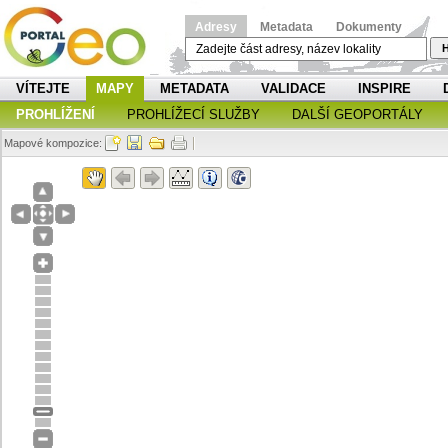
Adresy
Metadata
Dokumenty
H
VÍTEJTE
MAPY
METADATA
VALIDACE
INSPIRE
PROHLÍŽENÍ
PROHLÍŽECÍ SLUŽBY
DALŠÍ GEOPORTÁLY
Mapové kompozice: