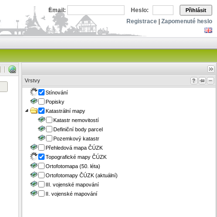
Email:
Heslo:
Přihlásit
Registrace
|
Zapomenuté heslo
Vrstvy
Stínování
Popisky
Katastrální mapy
Katastr nemovitostí
Definiční body parcel
Pozemkový katastr
Přehledová mapa ČÚZK
Topografické mapy ČÚZK
Ortofotomapa (50. léta)
Ortofotomapy ČÚZK (aktuální)
III. vojenské mapování
II. vojenské mapování