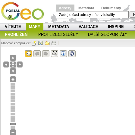
Adresy
Metadata
Dokumenty
H
VÍTEJTE
MAPY
METADATA
VALIDACE
INSPIRE
PROHLÍŽENÍ
PROHLÍŽECÍ SLUŽBY
DALŠÍ GEOPORTÁLY
Mapové kompozice: