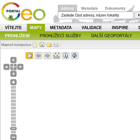
Adresy
Metadata
Dokumenty
H
VÍTEJTE
MAPY
METADATA
VALIDACE
INSPIRE
PROHLÍŽENÍ
PROHLÍŽECÍ SLUŽBY
DALŠÍ GEOPORTÁLY
Mapové kompozice: