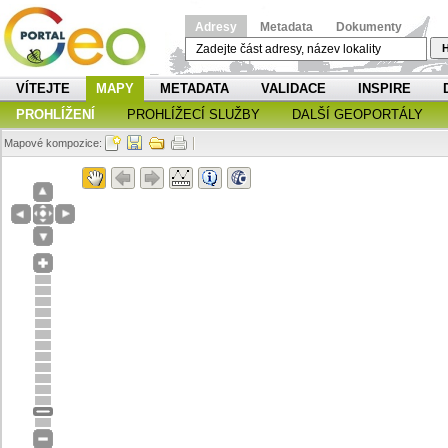
Adresy
Metadata
Dokumenty
H
VÍTEJTE
MAPY
METADATA
VALIDACE
INSPIRE
PROHLÍŽENÍ
PROHLÍŽECÍ SLUŽBY
DALŠÍ GEOPORTÁLY
Mapové kompozice: