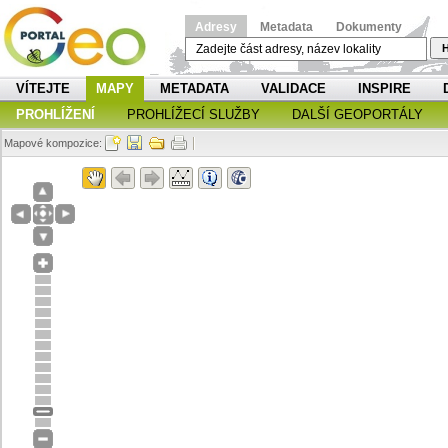
Adresy
Metadata
Dokumenty
H
VÍTEJTE
MAPY
METADATA
VALIDACE
INSPIRE
PROHLÍŽENÍ
PROHLÍŽECÍ SLUŽBY
DALŠÍ GEOPORTÁLY
Mapové kompozice: