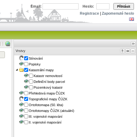
Email:
Heslo:
Přihlásit
Registrace
|
Zapomenuté heslo
Vrstvy
Stínování
Popisky
Katastrální mapy
Katastr nemovitostí
Definiční body parcel
Pozemkový katastr
Přehledová mapa ČÚZK
Topografické mapy ČÚZK
Ortofotomapa (50. léta)
Ortofotomapy ČÚZK (aktuální)
III. vojenské mapování
II. vojenské mapování