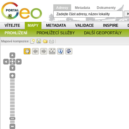
Adresy
Metadata
Dokumenty
H
VÍTEJTE
MAPY
METADATA
VALIDACE
INSPIRE
PROHLÍŽENÍ
PROHLÍŽECÍ SLUŽBY
DALŠÍ GEOPORTÁLY
Mapové kompozice: