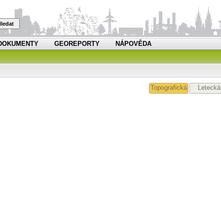
ledat
DOKUMENTY
GEOREPORTY
NÁPOVĚDA
Topografická
Letecká