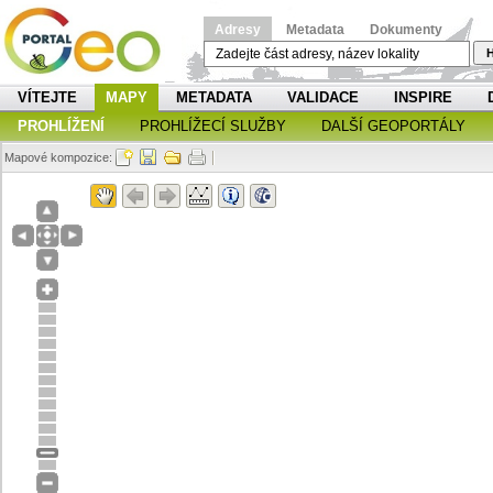
Adresy
Metadata
Dokumenty
H
VÍTEJTE
MAPY
METADATA
VALIDACE
INSPIRE
PROHLÍŽENÍ
PROHLÍŽECÍ SLUŽBY
DALŠÍ GEOPORTÁLY
Mapové kompozice: