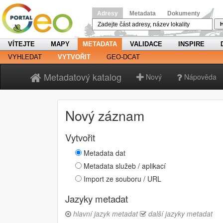
Adresy
Metadata
Dokumenty
H
VÍTEJTE
MAPY
METADATA
VALIDACE
INSPIRE
VYHLEDAT
VYTVOŘIT
GEO-DCAT