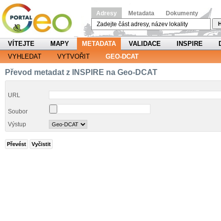
Adresy
Metadata
Dokumenty
H
VÍTEJTE
MAPY
METADATA
VALIDACE
INSPIRE
VYHLEDAT
VYTVOŘIT
GEO-DCAT
Převod metadat z INSPIRE na Geo-DCAT
URL
Soubor
Výstup