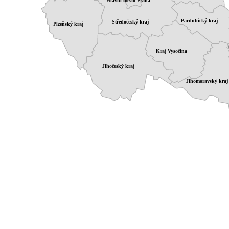
Hlavní město Praha
Pardubický kraj
Středočeský kraj
Plzeňský kraj
Kraj Vysočina
Jihočeský kraj
Jihomoravský kraj