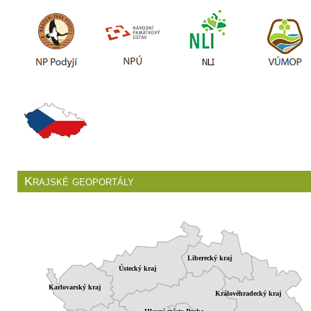
Krajské geoportály
Liberecký kraj
Ústecký kraj
Karlovarský kraj
Královéhradecký kraj