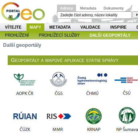
Adresy
Metadata
Dokumenty
H
VÍTEJTE
MAPY
METADATA
VALIDACE
INSPIRE
PROHLÍŽENÍ
PROHLÍŽECÍ SLUŽBY
DALŠÍ GEOPORTÁLY
Další geoportály
Geoportály a mapové aplikace státní správy