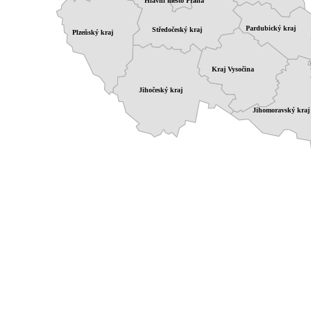
Hlavní město Praha
Pardubický kraj
Středočeský kraj
Plzeňský kraj
Kraj Vysočina
Jihočeský kraj
Jihomoravský kraj