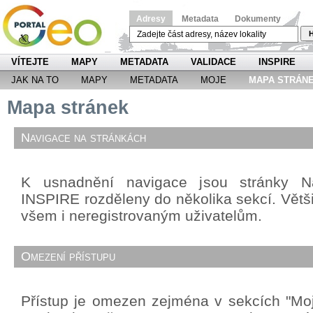
Adresy
Metadata
Dokumenty
H
VÍTEJTE
MAPY
METADATA
VALIDACE
INSPIRE
JAK NA TO
MAPY
METADATA
MOJE
MAPA STRÁN
Mapa stránek
Navigace na stránkách
K usnadnění navigace jsou stránky Ná
INSPIRE rozděleny do několika sekcí. Větši
všem i neregistrovaným uživatelům.
Omezení přístupu
Přístup je omezen zejména v sekcích "Mo