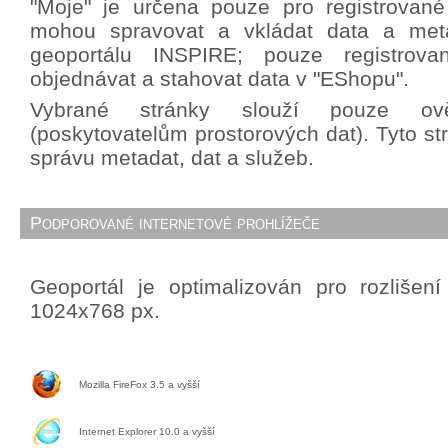
"Moje" je určena pouze pro registrované 
mohou spravovat a vkládat data a met
geoportálu INSPIRE; pouze registrova
objednávat a stahovat data v "EShopu".
Vybrané stránky slouží pouze ově
(poskytovatelům prostorových dat). Tyto st
správu metadat, dat a služeb.
Podporované internetové prohlížeče
Geoportál je optimalizován pro rozlišen
1024x768 px.
Mozilla FireFox 3.5 a vyšší
Internet Explorer 10.0 a vyšší