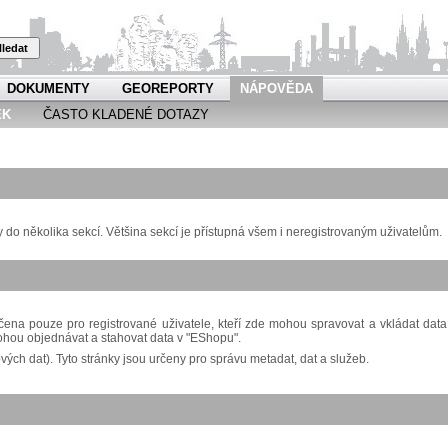
ledat
DOKUMENTY
GEOREPORTY
NÁPOVĚDA
EK
ČASTO KLADENÉ DOTAZY
o několika sekcí. Většina sekcí je přístupná všem i neregistrovaným uživatelům.
ena pouze pro registrované uživatele, kteří zde mohou spravovat a vkládat data
ohou objednávat a stahovat data v "EShopu".
ch dat). Tyto stránky jsou určeny pro správu metadat, dat a služeb.