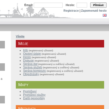
Email:
Heslo:
Přihlásit
Registrace
|
Zapomenuté heslo
Vítejte
Moje
Info
(registrovaný uživatel)
Osobní údaje
(registrovaný uživatel)
Heslo
(registrovaný uživatel)
Diskuse
(registrovaný uživatel)
Správa dat
(registrovaný a ověřený
uživatel
)
Správa služeb
(
registrovaný a
ověřený
uživatel
)
Správa kompozic
(
registrovaný a
ověřený
uživatel
)
Objednávky
(registrovaný uživatel)
 a
Mapy
Prohlížení
Prohlížecí služby
Další geoportály
Metadata