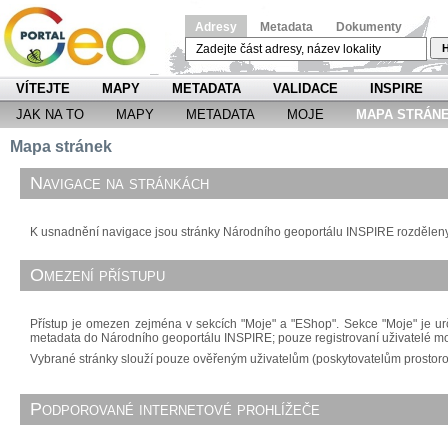
Adresy
Metadata
Dokumenty
H
VÍTEJTE
MAPY
METADATA
VALIDACE
INSPIRE
JAK NA TO
MAPY
METADATA
MOJE
MAPA STRÁN
Mapa stránek
Navigace na stránkách
K usnadnění navigace jsou stránky Národního geoportálu INSPIRE rozděleny d
Omezení přístupu
Přístup je omezen zejména v sekcích "Moje" a "EShop". Sekce "Moje" je urč
metadata do Národního geoportálu INSPIRE; pouze registrovaní uživatelé m
Vybrané stránky slouží pouze ověřeným uživatelům (poskytovatelům prostorový
Podporované internetové prohlížeče