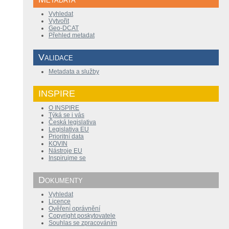
Vyhledat
Vytvořit
Geo-DCAT
Přehled metadat
Validace
Metadata a služby
INSPIRE
O INSPIRE
Týká se i vás
Česká legislativa
Legislativa EU
Prioritní data
KOVIN
Nástroje EU
Inspirujme se
Dokumenty
Vyhledat
Licence
Ověření oprávnění
Copyright poskytovatele
Souhlas se zpracováním