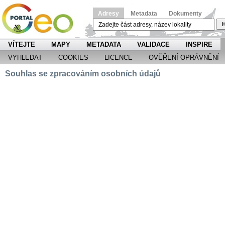
Adresy
Metadata
Dokumenty
H
VÍTEJTE
MAPY
METADATA
VALIDACE
INSPIRE
VYHLEDAT
COOKIES
LICENCE
OVĚŘENÍ OPRÁVNĚNÍ
Souhlas se zpracováním osobních údajů