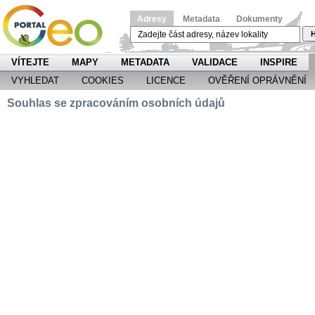
Adresy
Metadata
Dokumenty
H
VÍTEJTE
MAPY
METADATA
VALIDACE
INSPIRE
VYHLEDAT
COOKIES
LICENCE
OVĚŘENÍ OPRÁVNĚNÍ
Souhlas se zpracováním osobních údajů