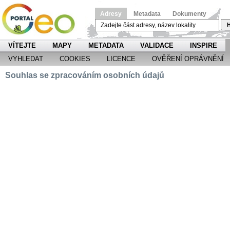
Adresy
Metadata
Dokumenty
H
VÍTEJTE
MAPY
METADATA
VALIDACE
INSPIRE
VYHLEDAT
COOKIES
LICENCE
OVĚŘENÍ OPRÁVNĚNÍ
Souhlas se zpracováním osobních údajů