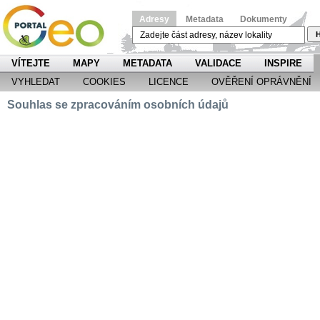
Adresy
Metadata
Dokumenty
H
VÍTEJTE
MAPY
METADATA
VALIDACE
INSPIRE
VYHLEDAT
COOKIES
LICENCE
OVĚŘENÍ OPRÁVNĚNÍ
Souhlas se zpracováním osobních údajů