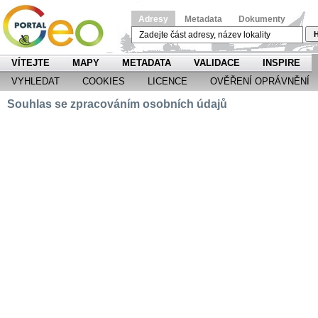
Adresy
Metadata
Dokumenty
H
VÍTEJTE
MAPY
METADATA
VALIDACE
INSPIRE
VYHLEDAT
COOKIES
LICENCE
OVĚŘENÍ OPRÁVNĚNÍ
Souhlas se zpracováním osobních údajů