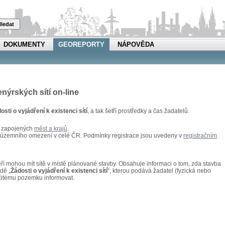
ledat
DOKUMENTY
GEOREPORTY
NÁPOVĚDA
enýrských sítí on-line
osti o vyjádření k existenci sítí
, a tak šetří prostředky a čas žadatelů.
u zapojených
měst a krajů
.
z územního omezení v celé ČR. Podmínky registrace jsou uvedeny v
registračním
kteří mohou mít sítě v místě plánované stavby. Obsahuje informaci o tom, zda stavba
adě „
Žádosti o vyjádření k existenci sítí
“, kterou podává žadatel (fyzická nebo
rčitému pozemku informovat.