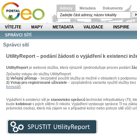
Adresy
Metadata
Dokumenty
H
VÍTEJTE
MAPY
METADATA
VALIDACE
INSPIRE
SPRÁVCI SÍTÍ
Správci sítí
UtilityReport – podání žádosti o vyjádření k existenci inž
UtilityReport
je webová služba, která výrazně zjednodušuje proces podání
žád
Způsoby vstupu do služby UtilityReport:
1) Veřejný přístup
– bezplatné použití služby je možné v oblastech s podporo
2) Vstup pro registrované uživatele
– zpoplatněná varianta využití služby be
formuláři
.
Vyjádření k existenci sítí je
stanovisko správců
technické infrastruktury (TI), 
bude
kolidovat
s jejich sítěmi či nikoliv. Vyjádření vystavuje správce TI na zákl
právnická osoba), která má zájem se o případné kolizi nebo poloze sítě vůči u