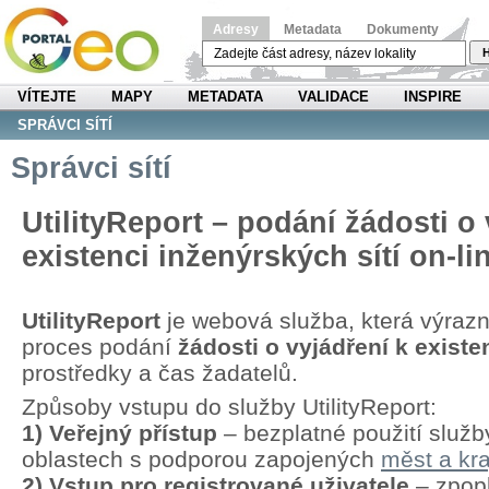
Adresy
Metadata
Dokumenty
H
VÍTEJTE
MAPY
METADATA
VALIDACE
INSPIRE
SPRÁVCI SÍTÍ
Správci sítí
UtilityReport – podání žádosti o 
existenci inženýrských sítí on-li
UtilityReport
je webová služba, která výraz
proces podání
žádosti o vyjádření k existen
prostředky a čas žadatelů.
Způsoby vstupu do služby UtilityReport:
1) Veřejný přístup
– bezplatné použití služb
oblastech s podporou zapojených
měst a kra
2) Vstup pro registrované uživatele
– zpopl