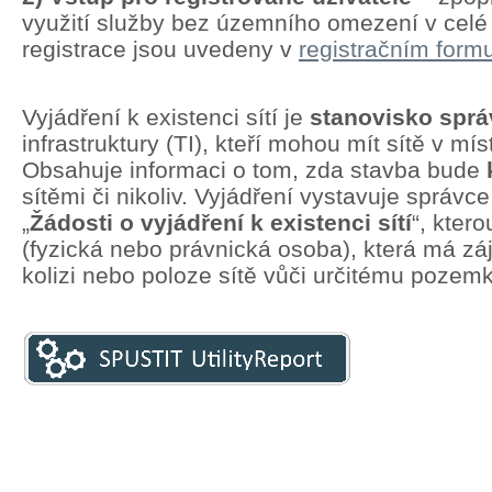
využití služby bez územního omezení v cel
registrace jsou uvedeny v
registračním formu
Vyjádření k existenci sítí je
stanovisko spr
infrastruktury (TI), kteří mohou mít sítě v mí
Obsahuje informaci o tom, zda stavba bude
sítěmi či nikoliv. Vyjádření vystavuje správc
„
Žádosti o vyjádření k existenci sítí
“, kter
(fyzická nebo právnická osoba), která má zá
kolizi nebo poloze sítě vůči určitému pozem