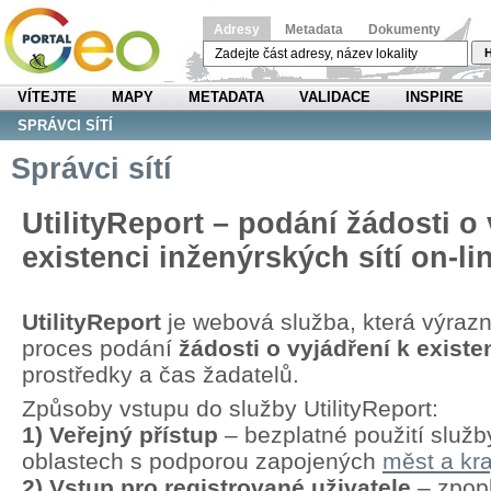
Adresy
Metadata
Dokumenty
H
VÍTEJTE
MAPY
METADATA
VALIDACE
INSPIRE
SPRÁVCI SÍTÍ
Správci sítí
UtilityReport – podání žádosti o 
existenci inženýrských sítí on-li
UtilityReport
je webová služba, která výraz
proces podání
žádosti o vyjádření k existen
prostředky a čas žadatelů.
Způsoby vstupu do služby UtilityReport:
1) Veřejný přístup
– bezplatné použití služb
oblastech s podporou zapojených
měst a kra
2) Vstup pro registrované uživatele
– zpopl