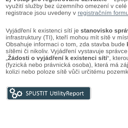
využití služby bez územního omezení v cel
registrace jsou uvedeny v
registračním formu
Vyjádření k existenci sítí je
stanovisko spr
infrastruktury (TI), kteří mohou mít sítě v mí
Obsahuje informaci o tom, zda stavba bude
sítěmi či nikoliv. Vyjádření vystavuje správc
„
Žádosti o vyjádření k existenci sítí
“, kter
(fyzická nebo právnická osoba), která má zá
kolizi nebo poloze sítě vůči určitému pozem