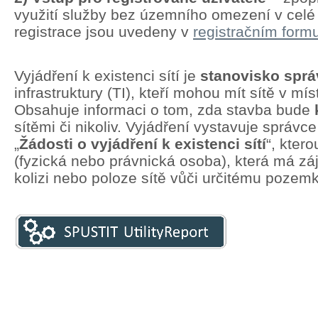
využití služby bez územního omezení v cel
registrace jsou uvedeny v
registračním formu
Vyjádření k existenci sítí je
stanovisko spr
infrastruktury (TI), kteří mohou mít sítě v mí
Obsahuje informaci o tom, zda stavba bude
sítěmi či nikoliv. Vyjádření vystavuje správc
„
Žádosti o vyjádření k existenci sítí
“, kter
(fyzická nebo právnická osoba), která má zá
kolizi nebo poloze sítě vůči určitému pozem