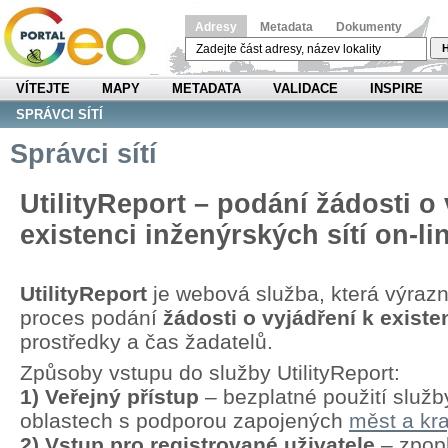
Adresy
Metadata
Dokumenty
H
VÍTEJTE
MAPY
METADATA
VALIDACE
INSPIRE
SPRÁVCI SÍTÍ
Správci sítí
UtilityReport – podání žádosti o 
existenci inženýrských sítí on-li
UtilityReport
je webová služba, která výraz
proces podání
žádosti o vyjádření k existen
prostředky a čas žadatelů.
Způsoby vstupu do služby UtilityReport:
1) Veřejný přístup
– bezplatné použití služb
oblastech s podporou zapojených
měst a kra
2) Vstup pro registrované uživatele
– zpopl