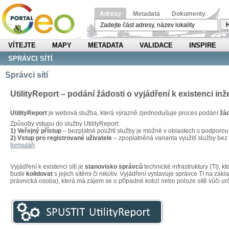
Adresy
Metadata
Dokumenty
H
VÍTEJTE
MAPY
METADATA
VALIDACE
INSPIRE
SPRÁVCI SÍTÍ
Správci sítí
UtilityReport – podání žádosti o vyjádření k existenci inž
UtilityReport
je webová služba, která výrazně zjednodušuje proces podání
žád
Způsoby vstupu do služby UtilityReport:
1) Veřejný přístup
– bezplatné použití služby je možné v oblastech s podporo
2) Vstup pro registrované uživatele
– zpoplatněná varianta využití služby be
formuláři
.
Vyjádření k existenci sítí je
stanovisko správců
technické infrastruktury (TI), 
bude
kolidovat
s jejich sítěmi či nikoliv. Vyjádření vystavuje správce TI na zákl
právnická osoba), která má zájem se o případné kolizi nebo poloze sítě vůči u