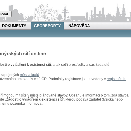
ledat
DOKUMENTY
GEOREPORTY
NÁPOVĚDA
enýrských sítí on-line
osti o vyjádření k existenci sítí
, a tak šetří prostředky a čas žadatelů.
u zapojených
měst a krajů
.
z územního omezení v celé ČR. Podmínky registrace jsou uvedeny v
registračním
kteří mohou mít sítě v místě plánované stavby. Obsahuje informaci o tom, zda stavba
adě „
Žádosti o vyjádření k existenci sítí
“, kterou podává žadatel (fyzická nebo
rčitému pozemku informovat.