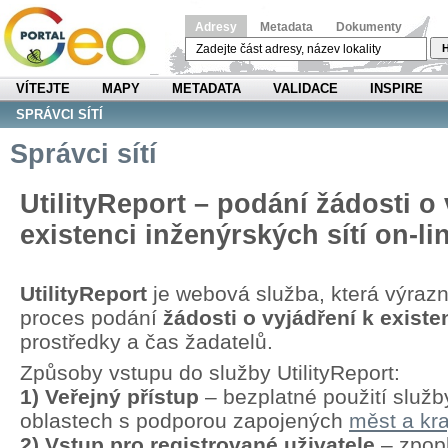
Adresy
Metadata
Dokumenty
H
VÍTEJTE
MAPY
METADATA
VALIDACE
INSPIRE
SPRÁVCI SÍTÍ
Správci sítí
UtilityReport – podání žádosti o 
existenci inženýrských sítí on-li
UtilityReport
je webová služba, která výraz
proces podání
žádosti o vyjádření k existen
prostředky a čas žadatelů.
Způsoby vstupu do služby UtilityReport:
1) Veřejný přístup
– bezplatné použití služb
oblastech s podporou zapojených
měst a kra
2) Vstup pro registrované uživatele
– zpopl