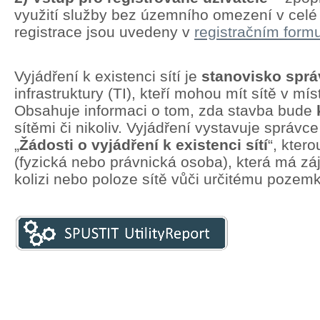
využití služby bez územního omezení v cel
registrace jsou uvedeny v
registračním formu
Vyjádření k existenci sítí je
stanovisko spr
infrastruktury (TI), kteří mohou mít sítě v mí
Obsahuje informaci o tom, zda stavba bude
sítěmi či nikoliv. Vyjádření vystavuje správc
„
Žádosti o vyjádření k existenci sítí
“, kter
(fyzická nebo právnická osoba), která má zá
kolizi nebo poloze sítě vůči určitému pozem