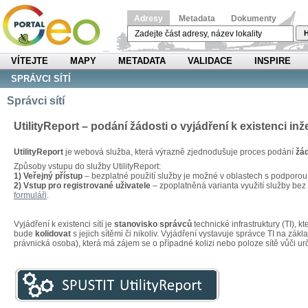
Adresy
Metadata
Dokumenty
H
VÍTEJTE
MAPY
METADATA
VALIDACE
INSPIRE
SPRÁVCI SÍTÍ
Správci sítí
UtilityReport – podání žádosti o vyjádření k existenci inž
UtilityReport
je webová služba, která výrazně zjednodušuje proces podání
žád
Způsoby vstupu do služby UtilityReport:
1) Veřejný přístup
– bezplatné použití služby je možné v oblastech s podporo
2) Vstup pro registrované uživatele
– zpoplatněná varianta využití služby be
formuláři
.
Vyjádření k existenci sítí je
stanovisko správců
technické infrastruktury (TI), 
bude
kolidovat
s jejich sítěmi či nikoliv. Vyjádření vystavuje správce TI na zákl
právnická osoba), která má zájem se o případné kolizi nebo poloze sítě vůči u