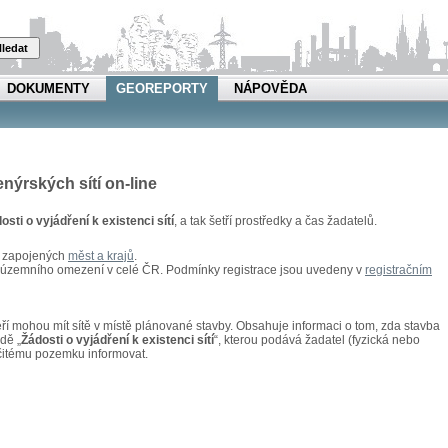
ledat
DOKUMENTY
GEOREPORTY
NÁPOVĚDA
enýrských sítí on-line
osti o vyjádření k existenci sítí
, a tak šetří prostředky a čas žadatelů.
u zapojených
měst a krajů
.
z územního omezení v celé ČR. Podmínky registrace jsou uvedeny v
registračním
kteří mohou mít sítě v místě plánované stavby. Obsahuje informaci o tom, zda stavba
adě „
Žádosti o vyjádření k existenci sítí
“, kterou podává žadatel (fyzická nebo
rčitému pozemku informovat.