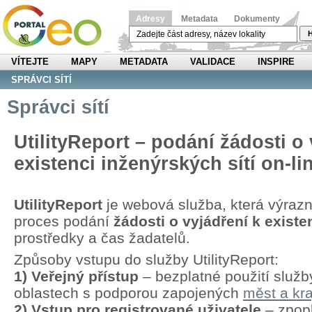
Adresy
Metadata
Dokumenty
H
VÍTEJTE
MAPY
METADATA
VALIDACE
INSPIRE
SPRÁVCI SÍTÍ
Správci sítí
UtilityReport – podání žádosti o 
existenci inženýrských sítí on-li
UtilityReport
je webová služba, která výraz
proces podání
žádosti o vyjádření k existen
prostředky a čas žadatelů.
Způsoby vstupu do služby UtilityReport:
1) Veřejný přístup
– bezplatné použití služb
oblastech s podporou zapojených
měst a kra
2) Vstup pro registrované uživatele
– zpopl