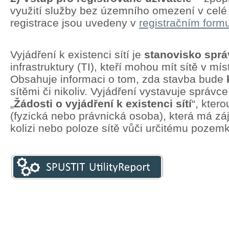
využití služby bez územního omezení v cel
registrace jsou uvedeny v
registračním formu
Vyjádření k existenci sítí je
stanovisko spr
infrastruktury (TI), kteří mohou mít sítě v mí
Obsahuje informaci o tom, zda stavba bude
sítěmi či nikoliv. Vyjádření vystavuje správc
„
Žádosti o vyjádření k existenci sítí
“, kter
(fyzická nebo právnická osoba), která má zá
kolizi nebo poloze sítě vůči určitému pozem