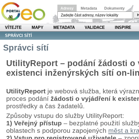
Adresy
Metadata
Dokumenty
H
VÍTEJTE
MAPY
METADATA
VALIDACE
INSPIRE
SPRÁVCI SÍTÍ
Správci sítí
UtilityReport – podání žádosti o 
existenci inženýrských sítí on-li
UtilityReport
je webová služba, která výraz
proces podání
žádosti o vyjádření k existen
prostředky a čas žadatelů.
Způsoby vstupu do služby UtilityReport:
1) Veřejný přístup
– bezplatné použití služb
oblastech s podporou zapojených
měst a kra
2) Vstup pro registrované uživatele
– zpopl