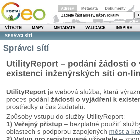
Adresy
Metadata
Dokumenty
H
VÍTEJTE
MAPY
METADATA
VALIDACE
INSPIRE
SPRÁVCI SÍTÍ
Správci sítí
UtilityReport – podání žádosti o 
existenci inženýrských sítí on-li
UtilityReport
je webová služba, která výraz
proces podání
žádosti o vyjádření k existen
prostředky a čas žadatelů.
Způsoby vstupu do služby UtilityReport:
1) Veřejný přístup
– bezplatné použití služb
oblastech s podporou zapojených
měst a kra
2) Vstup pro registrované uživatele
– zpopl