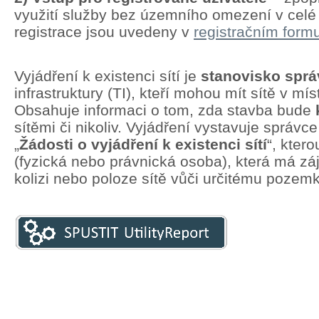
využití služby bez územního omezení v cel
registrace jsou uvedeny v
registračním formu
Vyjádření k existenci sítí je
stanovisko spr
infrastruktury (TI), kteří mohou mít sítě v mí
Obsahuje informaci o tom, zda stavba bude
sítěmi či nikoliv. Vyjádření vystavuje správc
„
Žádosti o vyjádření k existenci sítí
“, kter
(fyzická nebo právnická osoba), která má zá
kolizi nebo poloze sítě vůči určitému pozem