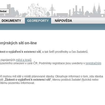
ledat
DOKUMENTY
GEOREPORTY
NÁPOVĚDA
enýrských sítí on-line
osti o vyjádření k existenci sítí
, a tak šetří prostředky a čas žadatelů.
u zapojených
měst a krajů
.
z územního omezení v celé ČR. Podmínky registrace jsou uvedeny v
registračním
kteří mohou mít sítě v místě plánované stavby. Obsahuje informaci o tom, zda stavba
adě „
Žádosti o vyjádření k existenci sítí
“, kterou podává žadatel (fyzická nebo
rčitému pozemku informovat.