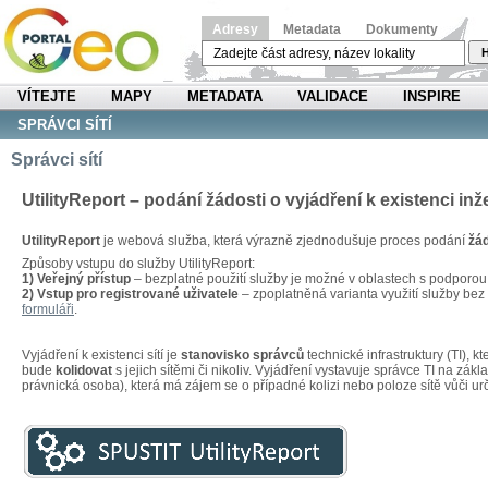
Adresy
Metadata
Dokumenty
H
VÍTEJTE
MAPY
METADATA
VALIDACE
INSPIRE
SPRÁVCI SÍTÍ
Správci sítí
UtilityReport – podání žádosti o vyjádření k existenci inž
UtilityReport
je webová služba, která výrazně zjednodušuje proces podání
žád
Způsoby vstupu do služby UtilityReport:
1) Veřejný přístup
– bezplatné použití služby je možné v oblastech s podporo
2) Vstup pro registrované uživatele
– zpoplatněná varianta využití služby be
formuláři
.
Vyjádření k existenci sítí je
stanovisko správců
technické infrastruktury (TI), 
bude
kolidovat
s jejich sítěmi či nikoliv. Vyjádření vystavuje správce TI na zákl
právnická osoba), která má zájem se o případné kolizi nebo poloze sítě vůči u