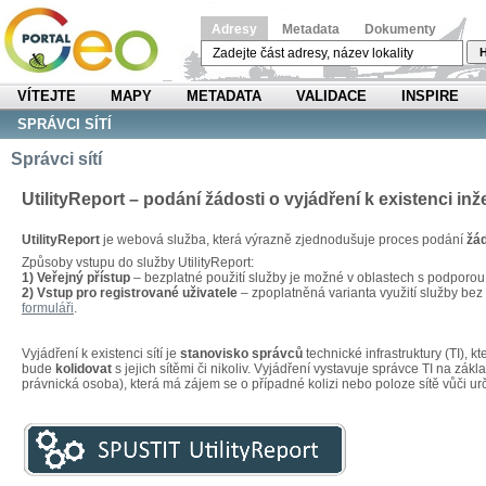
Adresy
Metadata
Dokumenty
H
VÍTEJTE
MAPY
METADATA
VALIDACE
INSPIRE
SPRÁVCI SÍTÍ
Správci sítí
UtilityReport – podání žádosti o vyjádření k existenci inž
UtilityReport
je webová služba, která výrazně zjednodušuje proces podání
žád
Způsoby vstupu do služby UtilityReport:
1) Veřejný přístup
– bezplatné použití služby je možné v oblastech s podporo
2) Vstup pro registrované uživatele
– zpoplatněná varianta využití služby be
formuláři
.
Vyjádření k existenci sítí je
stanovisko správců
technické infrastruktury (TI), 
bude
kolidovat
s jejich sítěmi či nikoliv. Vyjádření vystavuje správce TI na zákl
právnická osoba), která má zájem se o případné kolizi nebo poloze sítě vůči u