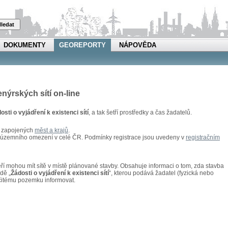
ledat
DOKUMENTY
GEOREPORTY
NÁPOVĚDA
enýrských sítí on-line
osti o vyjádření k existenci sítí
, a tak šetří prostředky a čas žadatelů.
u zapojených
měst a krajů
.
z územního omezení v celé ČR. Podmínky registrace jsou uvedeny v
registračním
kteří mohou mít sítě v místě plánované stavby. Obsahuje informaci o tom, zda stavba
adě „
Žádosti o vyjádření k existenci sítí
“, kterou podává žadatel (fyzická nebo
rčitému pozemku informovat.