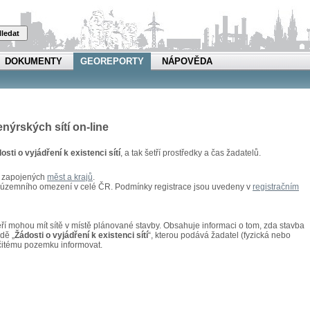
ledat
DOKUMENTY
GEOREPORTY
NÁPOVĚDA
enýrských sítí on-line
osti o vyjádření k existenci sítí
, a tak šetří prostředky a čas žadatelů.
u zapojených
měst a krajů
.
z územního omezení v celé ČR. Podmínky registrace jsou uvedeny v
registračním
kteří mohou mít sítě v místě plánované stavby. Obsahuje informaci o tom, zda stavba
adě „
Žádosti o vyjádření k existenci sítí
“, kterou podává žadatel (fyzická nebo
rčitému pozemku informovat.