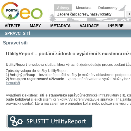
Adresy
Metadata
Dokumenty
H
VÍTEJTE
MAPY
METADATA
VALIDACE
INSPIRE
SPRÁVCI SÍTÍ
Správci sítí
UtilityReport – podání žádosti o vyjádření k existenci inž
UtilityReport
je webová služba, která výrazně zjednodušuje proces podání
žád
Způsoby vstupu do služby UtilityReport:
1) Veřejný přístup
– bezplatné použití služby je možné v oblastech s podporo
2) Vstup pro registrované uživatele
– zpoplatněná varianta využití služby be
formuláři
.
Vyjádření k existenci sítí je
stanovisko správců
technické infrastruktury (TI), 
bude
kolidovat
s jejich sítěmi či nikoliv. Vyjádření vystavuje správce TI na zákl
právnická osoba), která má zájem se o případné kolizi nebo poloze sítě vůči u