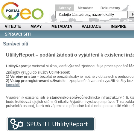
Adresy
Metadata
Dokumenty
H
VÍTEJTE
MAPY
METADATA
VALIDACE
INSPIRE
SPRÁVCI SÍTÍ
Správci sítí
UtilityReport – podání žádosti o vyjádření k existenci inž
UtilityReport
je webová služba, která výrazně zjednodušuje proces podání
žád
Způsoby vstupu do služby UtilityReport:
1) Veřejný přístup
– bezplatné použití služby je možné v oblastech s podporo
2) Vstup pro registrované uživatele
– zpoplatněná varianta využití služby be
formuláři
.
Vyjádření k existenci sítí je
stanovisko správců
technické infrastruktury (TI), 
bude
kolidovat
s jejich sítěmi či nikoliv. Vyjádření vystavuje správce TI na zákl
právnická osoba), která má zájem se o případné kolizi nebo poloze sítě vůči u