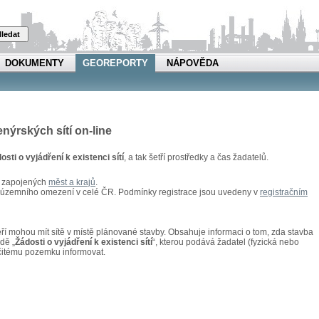
ledat
DOKUMENTY
GEOREPORTY
NÁPOVĚDA
enýrských sítí on-line
osti o vyjádření k existenci sítí
, a tak šetří prostředky a čas žadatelů.
u zapojených
měst a krajů
.
z územního omezení v celé ČR. Podmínky registrace jsou uvedeny v
registračním
kteří mohou mít sítě v místě plánované stavby. Obsahuje informaci o tom, zda stavba
adě „
Žádosti o vyjádření k existenci sítí
“, kterou podává žadatel (fyzická nebo
rčitému pozemku informovat.