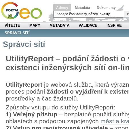
Adresy
Metadata
Dokumenty
H
VÍTEJTE
MAPY
METADATA
VALIDACE
INSPIRE
SPRÁVCI SÍTÍ
Správci sítí
UtilityReport – podání žádosti o 
existenci inženýrských sítí on-li
UtilityReport
je webová služba, která výraz
proces podání
žádosti o vyjádření k existen
prostředky a čas žadatelů.
Způsoby vstupu do služby UtilityReport:
1) Veřejný přístup
– bezplatné použití služb
oblastech s podporou zapojených
měst a kra
2) Vstup pro registrované uživatele
– zpopl