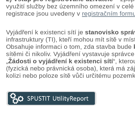
využití služby bez územního omezení v cel
registrace jsou uvedeny v
registračním formu
Vyjádření k existenci sítí je
stanovisko spr
infrastruktury (TI), kteří mohou mít sítě v mí
Obsahuje informaci o tom, zda stavba bude
sítěmi či nikoliv. Vyjádření vystavuje správc
„
Žádosti o vyjádření k existenci sítí
“, kter
(fyzická nebo právnická osoba), která má zá
kolizi nebo poloze sítě vůči určitému pozem