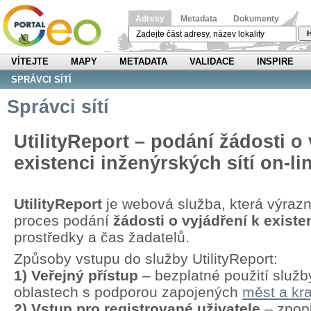
Adresy
Metadata
Dokumenty
H
VÍTEJTE
MAPY
METADATA
VALIDACE
INSPIRE
SPRÁVCI SÍTÍ
Správci sítí
UtilityReport – podání žádosti o 
existenci inženýrských sítí on-li
UtilityReport
je webová služba, která výraz
proces podání
žádosti o vyjádření k existen
prostředky a čas žadatelů.
Způsoby vstupu do služby UtilityReport:
1) Veřejný přístup
– bezplatné použití služb
oblastech s podporou zapojených
měst a kra
2) Vstup pro registrované uživatele
– zpopl