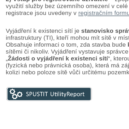
využití služby bez územního omezení v cel
registrace jsou uvedeny v
registračním formu
Vyjádření k existenci sítí je
stanovisko spr
infrastruktury (TI), kteří mohou mít sítě v mí
Obsahuje informaci o tom, zda stavba bude
sítěmi či nikoliv. Vyjádření vystavuje správc
„
Žádosti o vyjádření k existenci sítí
“, kter
(fyzická nebo právnická osoba), která má zá
kolizi nebo poloze sítě vůči určitému pozem