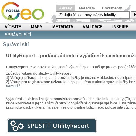
Adresy
Metadata
Dokumenty
H
VÍTEJTE
MAPY
METADATA
VALIDACE
INSPIRE
SPRÁVCI SÍTÍ
Správci sítí
UtilityReport – podání žádosti o vyjádření k existenci inž
UtilityReport
je webová služba, která výrazně zjednodušuje proces podání
žád
Způsoby vstupu do služby UtilityReport:
1) Veřejný přístup
– bezplatné použití služby je možné v oblastech s podporo
2) Vstup pro registrované uživatele
– zpoplatněná varianta využití služby be
formuláři
.
Vyjádření k existenci sítí je
stanovisko správců
technické infrastruktury (TI), 
bude
kolidovat
s jejich sítěmi či nikoliv. Vyjádření vystavuje správce TI na zákl
právnická osoba), která má zájem se o případné kolizi nebo poloze sítě vůči u