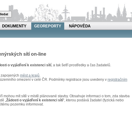
ledat
DOKUMENTY
GEOREPORTY
NÁPOVĚDA
enýrských sítí on-line
osti o vyjádření k existenci sítí
, a tak šetří prostředky a čas žadatelů.
u zapojených
měst a krajů
.
z územního omezení v celé ČR. Podmínky registrace jsou uvedeny v
registračním
kteří mohou mít sítě v místě plánované stavby. Obsahuje informaci o tom, zda stavba
adě „
Žádosti o vyjádření k existenci sítí
“, kterou podává žadatel (fyzická nebo
rčitému pozemku informovat.