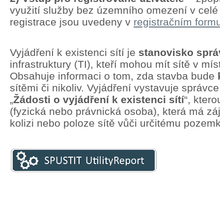
využití služby bez územního omezení v cel
registrace jsou uvedeny v
registračním formu
Vyjádření k existenci sítí je
stanovisko spr
infrastruktury (TI), kteří mohou mít sítě v mí
Obsahuje informaci o tom, zda stavba bude
sítěmi či nikoliv. Vyjádření vystavuje správc
„
Žádosti o vyjádření k existenci sítí
“, kter
(fyzická nebo právnická osoba), která má zá
kolizi nebo poloze sítě vůči určitému pozem