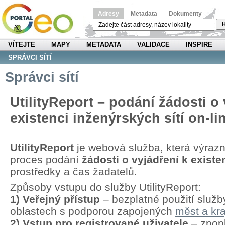
Adresy
Metadata
Dokumenty
H
VÍTEJTE
MAPY
METADATA
VALIDACE
INSPIRE
SPRÁVCI SÍTÍ
Správci sítí
UtilityReport – podání žádosti o 
existenci inženýrských sítí on-li
UtilityReport
je webová služba, která výraz
proces podání
žádosti o vyjádření k existen
prostředky a čas žadatelů.
Způsoby vstupu do služby UtilityReport:
1) Veřejný přístup
– bezplatné použití služb
oblastech s podporou zapojených
měst a kra
2) Vstup pro registrované uživatele
– zpopl