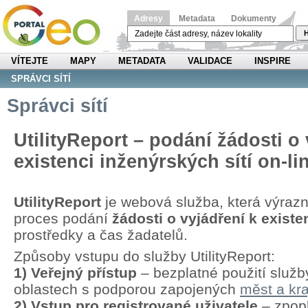
Adresy
Metadata
Dokumenty
H
VÍTEJTE
MAPY
METADATA
VALIDACE
INSPIRE
SPRÁVCI SÍTÍ
Správci sítí
UtilityReport – podání žádosti o 
existenci inženýrských sítí on-li
UtilityReport
je webová služba, která výraz
proces podání
žádosti o vyjádření k existen
prostředky a čas žadatelů.
Způsoby vstupu do služby UtilityReport:
1) Veřejný přístup
– bezplatné použití služb
oblastech s podporou zapojených
měst a kra
2) Vstup pro registrované uživatele
– zpopl