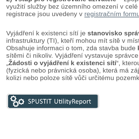
využití služby bez územního omezení v cel
registrace jsou uvedeny v
registračním formu
Vyjádření k existenci sítí je
stanovisko spr
infrastruktury (TI), kteří mohou mít sítě v mí
Obsahuje informaci o tom, zda stavba bude
sítěmi či nikoliv. Vyjádření vystavuje správc
„
Žádosti o vyjádření k existenci sítí
“, kter
(fyzická nebo právnická osoba), která má zá
kolizi nebo poloze sítě vůči určitému pozem