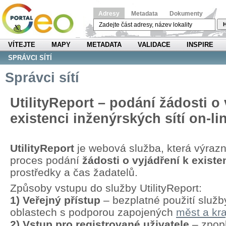
Adresy
Metadata
Dokumenty
H
VÍTEJTE
MAPY
METADATA
VALIDACE
INSPIRE
SPRÁVCI SÍTÍ
Správci sítí
UtilityReport – podání žádosti o 
existenci inženýrských sítí on-li
UtilityReport
je webová služba, která výraz
proces podání
žádosti o vyjádření k existen
prostředky a čas žadatelů.
Způsoby vstupu do služby UtilityReport:
1) Veřejný přístup
– bezplatné použití služb
oblastech s podporou zapojených
měst a kra
2) Vstup pro registrované uživatele
– zpopl