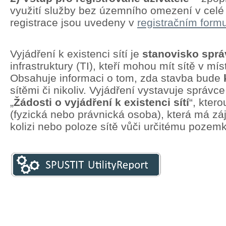
využití služby bez územního omezení v cel
registrace jsou uvedeny v
registračním formu
Vyjádření k existenci sítí je
stanovisko spr
infrastruktury (TI), kteří mohou mít sítě v mí
Obsahuje informaci o tom, zda stavba bude
sítěmi či nikoliv. Vyjádření vystavuje správc
„
Žádosti o vyjádření k existenci sítí
“, kter
(fyzická nebo právnická osoba), která má zá
kolizi nebo poloze sítě vůči určitému pozem