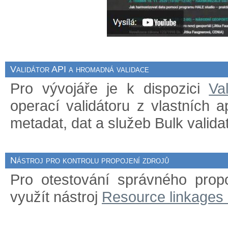
Validátor API a hromadná validace
Pro vývojáře je k dispozici
Va
operací validátoru z vlastních 
metadat, dat a služeb Bulk validat
Nástroj pro kontrolu propojení zdrojů
Pro otestování správného prop
využít nástroj
Resource linkages 