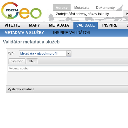
Adresy
Metadata
Dokumenty
H
VÍTEJTE
MAPY
METADATA
VALIDACE
INSPIRE
METADATA A SLUŽBY
INSPIRE VALIDÁTOR
Validátor metadat a služeb
Typ:
Soubor
URL
Výsledek validace