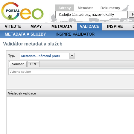
Adresy
Metadata
Dokumenty
H
VÍTEJTE
MAPY
METADATA
VALIDACE
INSPIRE
METADATA A SLUŽBY
INSPIRE VALIDÁTOR
Validátor metadat a služeb
Typ:
Soubor
URL
Výsledek validace