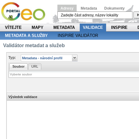
Adresy
Metadata
Dokumenty
H
VÍTEJTE
MAPY
METADATA
VALIDACE
INSPIRE
METADATA A SLUŽBY
INSPIRE VALIDÁTOR
Validátor metadat a služeb
Typ:
Soubor
URL
Výsledek validace