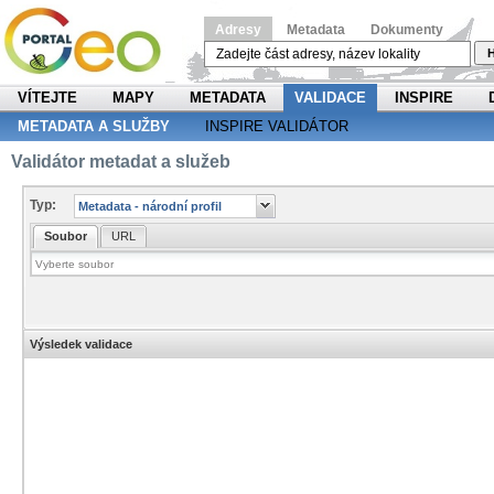
Adresy
Metadata
Dokumenty
H
VÍTEJTE
MAPY
METADATA
VALIDACE
INSPIRE
METADATA A SLUŽBY
INSPIRE VALIDÁTOR
Validátor metadat a služeb
Typ:
Soubor
URL
Výsledek validace