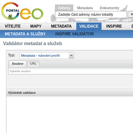
Adresy
Metadata
Dokumenty
H
VÍTEJTE
MAPY
METADATA
VALIDACE
INSPIRE
METADATA A SLUŽBY
INSPIRE VALIDÁTOR
Validátor metadat a služeb
Typ:
Soubor
URL
Výsledek validace